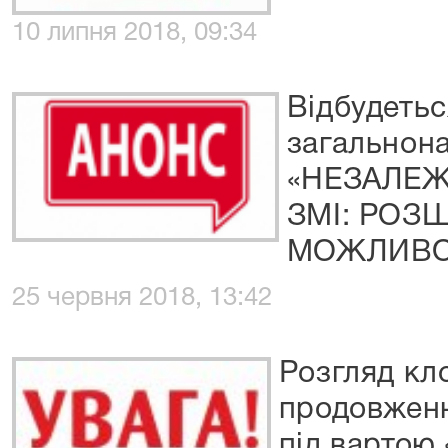
10 липня 2018, 09:34
Відбудетьс
загальнон
«НЕЗАЛЕЖН
ЗМІ: РОЗ
МОЖЛИВОС
25 червня 2018, 13:42
Розгляд кл
продовженн
під вартою 