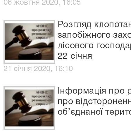
06 жовтня 2020, 16:05
Розгляд клопота
запобіжного зах
лісового господ
22 січня
21 січня 2020, 16:10
Інформація про 
про відстороненн
об’єднаної терит