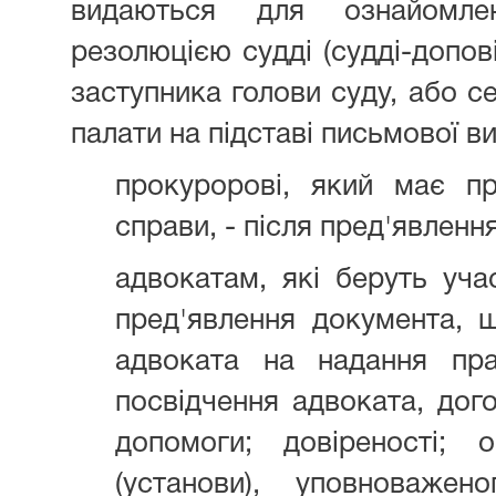
видаються для ознайомл
резолюцією судді (судді-допові
заступника голови суду, або се
палати на підставі письмової в
прокуророві, який має пр
справи, - після пред'явленн
адвокатам, які беруть учас
пред'явлення документа, 
адвоката на надання пра
посвідчення адвоката, дог
допомоги; довіреності; 
(установи), уповноваже