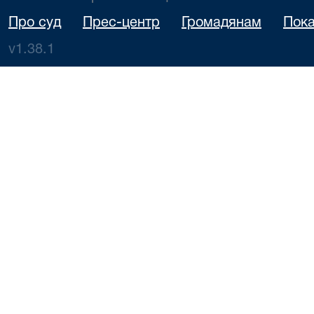
Про суд
Прес-центр
Громадянам
Пока
v1.38.1