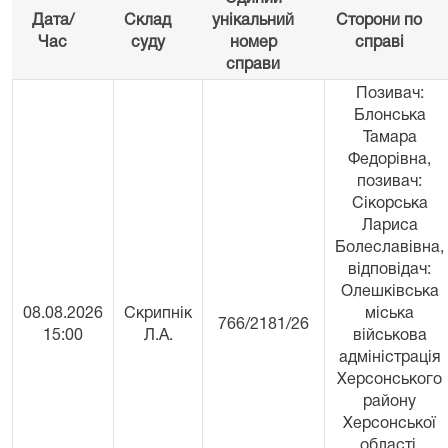
Дата/
Склад
унікальний
Сторони по
Час
суду
номер
справі
справи
Позивач:
Блонська
Тамара
Федорівна,
позивач:
Сікорська
Лариса
Болеславівна,
відповідач:
Олешківська
08.08.2026
Скрипнік
міська
766/2181/26
15:00
Л.А.
військова
адміністрація
Херсонського
району
Херсонської
області,