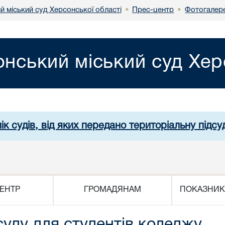
й міський суд Херсонської області
Прес-центр
Фотогалер
•
•
нський міський суд Хер
ік судів, від яких передано територіальну підсуд
ЕНТР
ГРОМАДЯНАМ
ПОКАЗНИК
суду для студентів коледжу