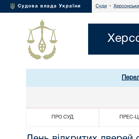
Херсонськи
Судова влада України
Суди
•
Херсо
Перел
ПРО СУД
ПРЕС-Ц
День відкритих дверей 