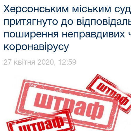
Херсонським міським суд
притягнуто до відповідал
поширення неправдивих 
коронавірусу
27 квітня 2020, 12:59