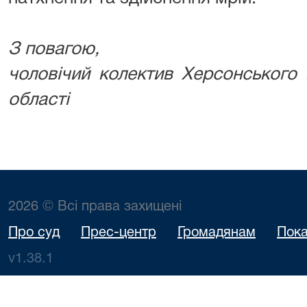
З повагою,
чоловічий колектив Херсонського 
області
2026 © Всі права захищені
Про суд
Прес-центр
Громадянам
Пока
v1.38.1