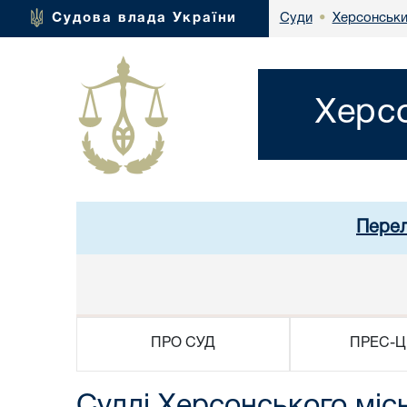
Херсонськи
Судова влада України
Суди
•
Херсо
Перел
ПРО СУД
ПРЕС-Ц
Судді Херсонського міс