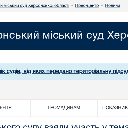
й міський суд Херсонської області
Прес-центр
Новини
•
•
нський міський суд Хер
ік судів, від яких передано територіальну підсуд
ЕНТР
ГРОМАДЯНАМ
ПОКАЗНИК
ького суду взяли участь у те