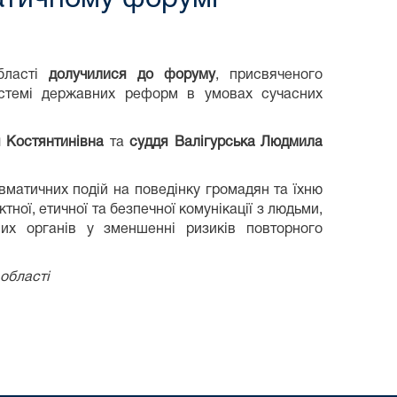
області
долучилися до форуму
, присвяченого
стемі державних реформ в умовах сучасних
я Костянтинівна
та
суддя Валігурська Людмила
матичних подій на поведінку громадян та їхню
ної, етичної та безпечної комунікації з людьми,
их органів у зменшенні ризиків повторного
області