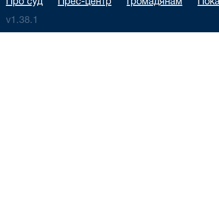
Про суд
Прес-центр
Громадянам
Пока
v1.38.1