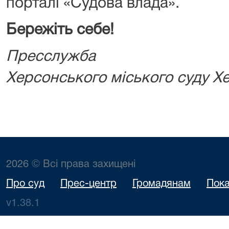
порталі «Судова влада».
Бережіть себе!
Пресслужба
Херсонського міського суду Хе
2026 © Всі права захищені
Про суд
Прес-центр
Громадянам
Пока
v1.38.1