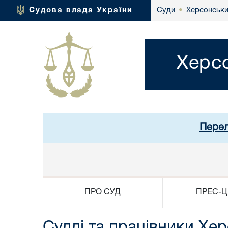
Херсонськи
Судова влада України
Суди
•
Херсо
Перел
ПРО СУД
ПРЕС-Ц
Судді та працівники Хер