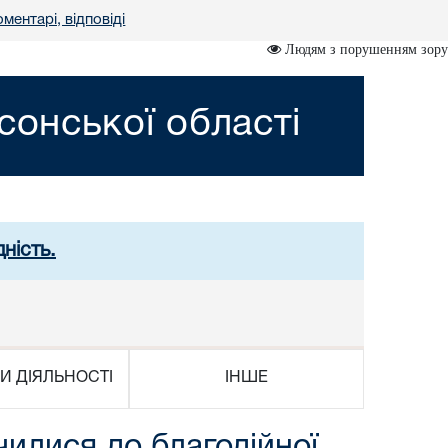
оментарі, відповіді
Людям з порушенням зору
сонської області
ність.
И ДІЯЛЬНОСТІ
ІНШЕ
чилися до благодійної