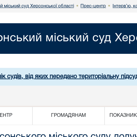
й міський суд Херсонської області
Прес-центр
Інтерв’ю, к
•
•
нський міський суд Хер
ік судів, від яких передано територіальну підсуд
ЕНТР
ГРОМАДЯНАМ
ПОКАЗНИК
сонського міського суду долу