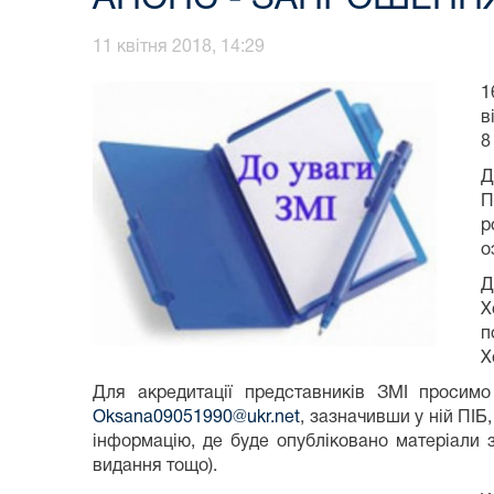
11 квітня 2018, 14:29
1
в
8
Д
П
р
о
Д
Х
п
Х
Для акредитації представників ЗМІ просимо
Oksana09051990@ukr.net
, зазначивши у ній ПІБ
інформацію, де буде опубліковано матеріали з
видання тощо).