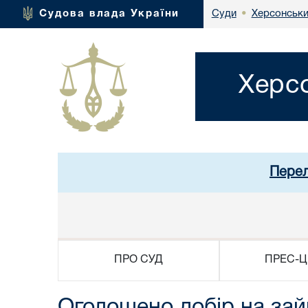
Херсонськи
Судова влада України
Суди
•
Херсо
Перел
ПРО СУД
ПРЕС-Ц
Оголошено добір на зай