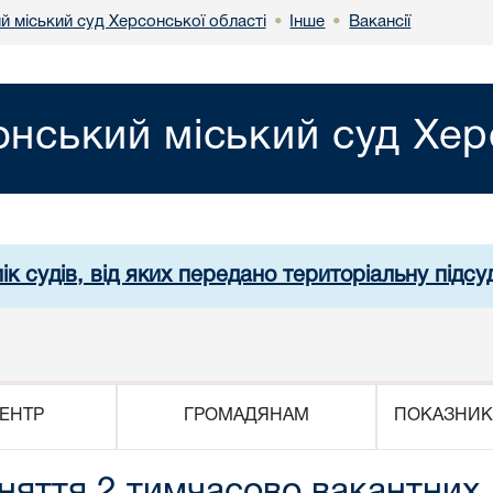
й міський суд Херсонської області
Інше
Вакансії
•
•
нський міський суд Хер
ік судів, від яких передано територіальну підсуд
ЕНТР
ГРОМАДЯНАМ
ПОКАЗНИК
няття 2 тимчасово вакантних