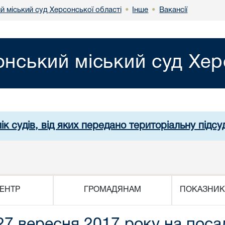
й міський суд Херсонської області
Інше
Вакансії
•
•
нський міський суд Хер
ік судів, від яких передано територіальну підсуд
ЕНТР
ГРОМАДЯНАМ
ПОКАЗНИК
27 вересня 2017 року на поса