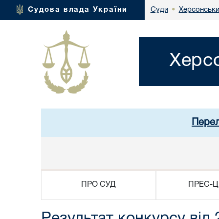
Херсонськи
Судова влада України
Суди
•
Херсо
Перел
ПРО СУД
ПРЕС-Ц
Результат конкурсу від 