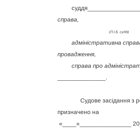
суддя__________________
справа,
(П.І.Б. судді)
адміністративна справа, 
провадження,
справа про адміністрати
______________.
(№ с
Судове засідання з 
признач
«____»_______________ 20