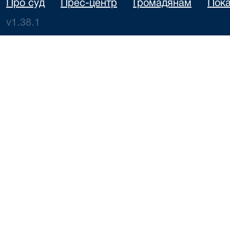
Про суд
Прес-центр
Громадянам
Пока
v1.38.1