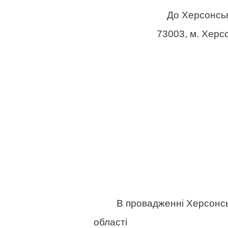
До Херсонськ
73003, м. Херс
В провадженні Херсонськог
області