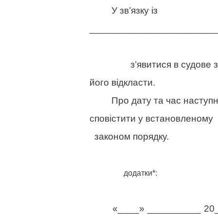
У зв’язку із
________________________
з’явитися в судове
його відкласти.
Про дату та час наступног
сповістити у встановленому
законом порядку.
додатки*:
«____» __